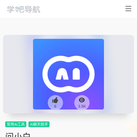
6
3.5K
常用AI工具
AI聊天助手
问小白