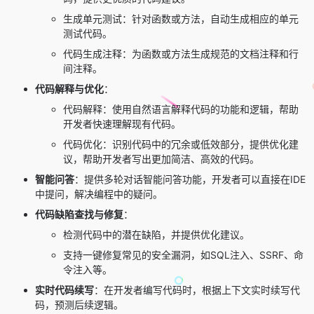
生成单元测试：针对函数或方法，自动生成相应的单元
测试代码。
代码生成注释：为函数或方法生成规范的文档注释和行
间注释。
代码解释与优化
：
代码解释：使用自然语言解释代码的功能和逻辑，帮助
开发者快速理解现有代码。
代码优化：识别代码中的冗余或低效部分，提供优化建
议，帮助开发者写出更加简洁、高效的代码。
智能问答
：提供多轮对话智能问答功能，开发者可以直接在IDE
中提问，解决编程中的疑问。
代码缺陷查找与修复
：
检测代码中的潜在缺陷，并提供优化建议。
支持一键修复常见的安全漏洞，如SQL注入、SSRF、命
令注入等。
实时代码续写
：在开发者编写代码时，根据上下文实时续写代
码，预测后续逻辑。