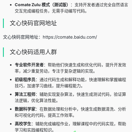
Comate Zulu 模式（测试版）
：支持开发者通过完全自然语言
交互完成编程任务，无需手动编写代码。
文心快码官网地址
文心快码官网地址：https://comate.baidu.com/
文心快码适用人群
专业软件开发者
：帮助他们快速生成和优化代码，提升开发效
率，减少重复劳动，专注于复杂逻辑的实现。
初级程序员
：通过代码生成和解释功能，快速理解和掌握编程
技巧，加速学习曲线，提升编程能力。
算法工程师
：辅助实现复杂算法，快速生成测试代码，验证算
法逻辑，优化算法性能。
数据科学家
：在数据处理和分析中，快速生成数据清洗、分析
和可视化的代码，提高工作效率。
高校学生
：辅助完成编程作业，理解课程中的代码实现，帮助
学习和实践编程知识。