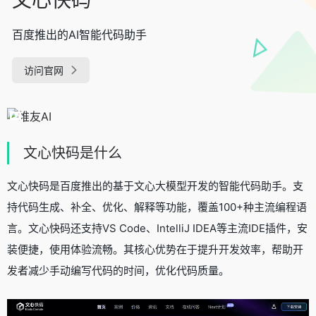
百度推出的AI智能代码助手
访问官网
文心快码是什么
文心快码是百度推出的基于文心大模型开发的智能代码助手。支
持代码生成、补全、优化、解释等功能，覆盖100+种主流编程语
言。文心快码还支持VS Code、IntelliJ IDEA等主流IDE插件，安
装便捷，使用体验流畅。其核心优势在于提升开发效率，帮助开
发者减少手动编写代码的时间，优化代码质量。