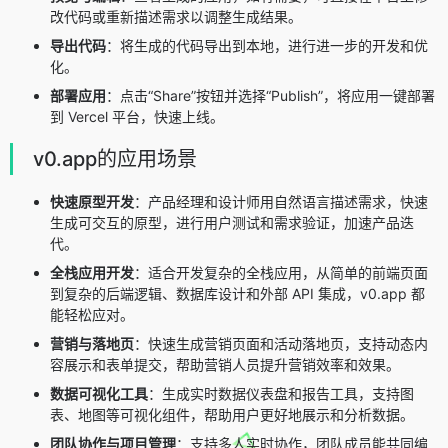
改代码或重新描述需求以调整生成结果。
导出代码
：将生成的代码导出到本地，进行进一步的开发和优
化。
部署应用
：点击“Share”按钮并选择“Publish”，将应用一键部署
到 Vercel 平台，快速上线。
v0.app的应用场景
快速原型开发
：产品经理和设计师用自然语言描述需求，快速
生成可交互的原型，进行用户测试和需求验证，加速产品迭
代。
全栈应用开发
：适合开发复杂的全栈应用，从简单的前端页面
到复杂的后端逻辑、数据库设计和外部 API 集成，v0.app 都
能轻松应对。
营销与落地页
：快速生成营销页面和活动落地页，支持动态内
容展示和表单提交，帮助营销人员提升营销效率和效果。
数据可视化工具
：生成实时数据仪表盘和报告工具，支持图
表、地图等可视化组件，帮助用户更好地展示和分析数据。
团队协作与项目管理
：支持多人实时协作，团队成员能共同编