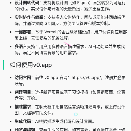
设计图转代码
：支持将设计图（如 Figma）直接转换为可运行
的代码，实现设计与开发的无缝衔接，减少重复工作。
实时协作与编辑
：支持多人实时协作，团队成员能共同编辑代
码，并通过双向 Git 同步，方便团队管理和版本控制。
一键部署
：基于 Vercel 的企业级基础设施，用户快速将应用部
署上线，无需复杂的配置过程。
多语言支持
：用户用多种语言描述需求，AI自动翻译并生成代
码，满足不同语言背景的用户需求。
如何使用v0.app
访问官网
：前往 v0.app 官网：https://v0.app/，注册并登录
账号。
创建项目
：选择新建项目或基于预设模板（如营销页面、仪表
盘等）开始。
描述需求
：在聊天框中用自然语言清晰描述需求，或上传设计
图、文档等辅助文件。
生成代码
：AI根据描述生成代码和设计界面。
预览与编辑
：查看生成的应用，如有需要，可直接在平台上修