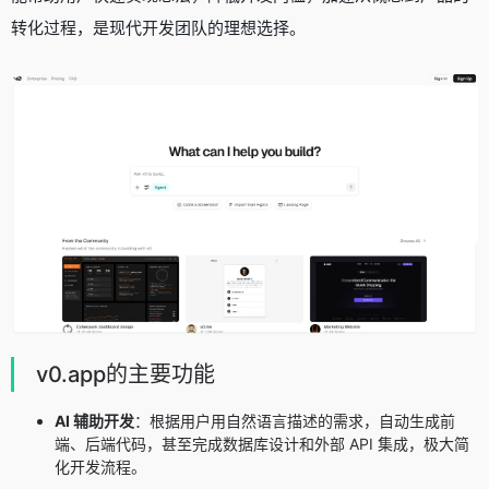
转化过程，是现代开发团队的理想选择。
v0.app的主要功能
AI 辅助开发
：根据用户用自然语言描述的需求，自动生成前
端、后端代码，甚至完成数据库设计和外部 API 集成，极大简
化开发流程。