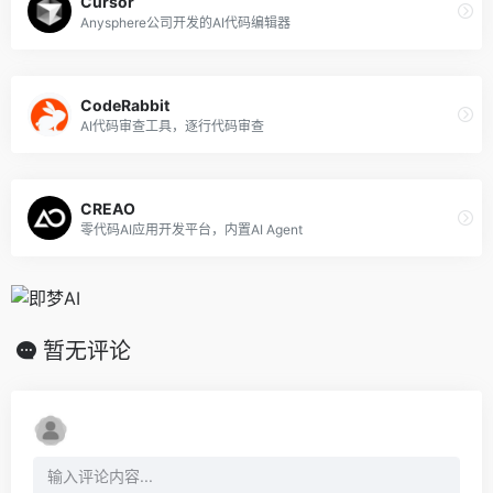
Cursor
Anysphere公司开发的AI代码编辑器
CodeRabbit
AI代码审查工具，逐行代码审查
CREAO
零代码AI应用开发平台，内置AI Agent
暂无评论