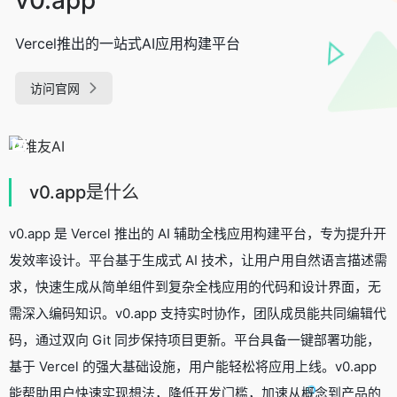
Vercel推出的一站式AI应用构建平台
访问官网
v0.app是什么
v0.app 是 Vercel 推出的 AI 辅助全栈应用构建平台，专为提升开
发效率设计。平台基于生成式 AI 技术，让用户用自然语言描述需
求，快速生成从简单组件到复杂全栈应用的代码和设计界面，无
需深入编码知识。v0.app 支持实时协作，团队成员能共同编辑代
码，通过双向 Git 同步保持项目更新。平台具备一键部署功能，
基于 Vercel 的强大基础设施，用户能轻松将应用上线。v0.app
能帮助用户快速实现想法，降低开发门槛，加速从概念到产品的