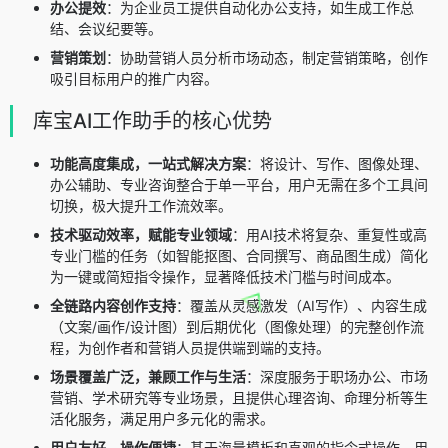
办公提效
：为企业员工提供自动化办公支持，如生成工作总
结、会议纪要等。
营销策划
：协助营销人员分析市场动态，制定营销策略，创作
吸引目标用户的推广内容。
库宝AI工作助手的核心优势
功能高度集成，一站式解决方案
：将设计、写作、图像处理、
办公辅助、专业咨询整合于单一平台，用户无需在多个工具间
切换，极大提升工作流效率。
技术驱动效率，赋能专业领域
：用AI技术将复杂、重复性或高
专业门槛的任务（如智能抠图、合同撰写、商品图生成）简化
为一键或简短指令操作，显著降低技术门槛与时间成本。
全链路内容创作支持
：覆盖从灵感激发（AI写作）、内容生成
（文案/画作/设计图）到后期优化（图像处理）的完整创作流
程，为创作者和营销人员提供端到端的支持。
场景覆盖广泛，兼顾工作与生活
：深度服务于职场办公、市场
营销、学术研究等专业场景，且提供心理咨询、命理分析等生
活化服务，满足用户多元化的需求。
用户友好，操作便捷
：基于海量模板和直观的指令式操作，用