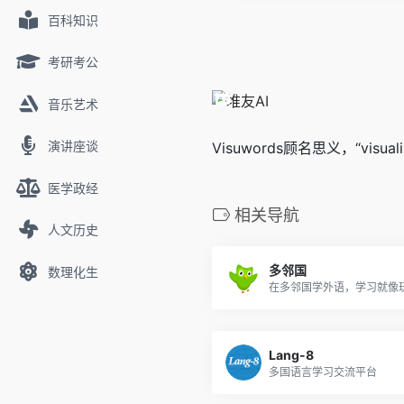
百科知识
考研考公
音乐艺术
演讲座谈
Visuwords顾名思义，“v
医学政经
相关导航
人文历史
多邻国
数理化生
在多邻国学外语，学习就像
Lang-8
多国语言学习交流平台