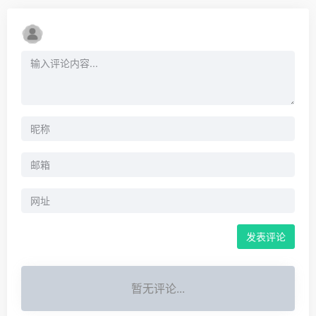
暂无评论...