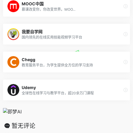
MOOC中国
慕课改变你，你改变世界。MOO...
我要自学网
国内领先的在线实用技能视频学习平台
Chegg
教育服务平台，为学生提供全方位的学习支持
Udemy
全球性在线学习与教学平台，超20余万门课程
暂无评论