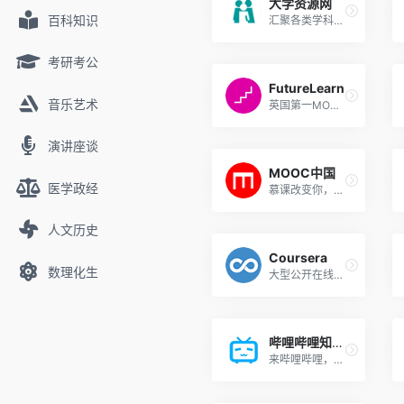
大学资源网
百科知识
汇聚各类学科领域的学习资源平台
考研考公
FutureLearn
音乐艺术
英国第一MOOC平台
演讲座谈
MOOC中国
医学政经
慕课改变你，你改变世界。MOO...
人文历史
Coursera
数理化生
大型公开在线课程项目，来自世界顶尖大学的慕课
哔哩哔哩知识区
来哔哩哔哩，学习也要干杯?