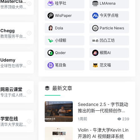
MasterClass
哇学社
LMArena
世界顶级大师精品课程学习平台
WisPaper
今天学点啥
Dola
Particle News
Chegg
教育服务平台，为学生提供全方位的学习支持
小绿鲸
凹凸工坊
Qoder
椒图AI
Udemy
笔目鱼
范文喵
全球性在线学习与教学平台，超20余万门课程
最新文章
网易云课堂
专注于成人终身学习的在线教育平台
Seedance 2.5 - 字节跳动
推出的新一代视频创作模
型
学堂在线
1周前
239
清华大学发起建立的慕课平台
Violin - 牛津大学Kevin Lin
开源的 AI 视频翻译系统