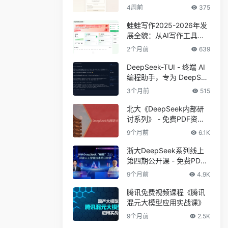
4周前
375
蛙蛙写作2025-2026年发
展全貌：从AI写作工具到
创作者一站式工作站
2个月前
639
DeepSeek-TUI - 终端 AI
编程助手，专为 DeepSee
k V4 系列模型设计
3个月前
515
北大《DeepSeek内部研
讨系列》 - 免费PDF资料
下载
9个月前
6.1K
浙大DeepSeek系列线上
第四期公开课 - 免费PDF
资料下载
9个月前
4.9K
腾讯免费视频课程《腾讯
混元大模型应用实战课》
9个月前
2.5K