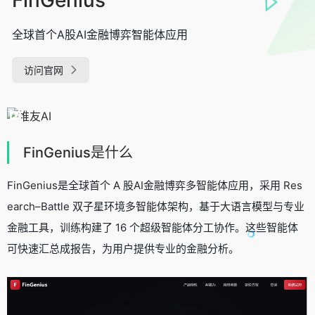
全球首个A股AI金融博弈智能体应用
访问官网
FinGenius是什么
FinGenius是全球首个 A 股AI金融博弈多智能体应用，采用 Res
earch–Battle 双子星环境多智能体架构，基于大语言模型与专业
金融工具，训练构建了 16 个超级智能体分工协作。这些智能体
可快速汇总成报告，为用户提供专业的金融分析。