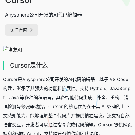
Anysphere公司开发的AI代码编辑器
访问官网
Cursor是什么
Cursor是Anysphere公司开发的AI代码编辑器，基于 VS Code
构建，继承了其强大的功能和扩展性。支持 Python、JavaScrip
t、Java 等多种编程语言，具备智能代码生成、补全、重构、错
误检测与修复等功能。Cursor 的核心优势在于其 AI 驱动的上下
文感知能力，能够理解整个代码库并提供精准建议。还支持自然
语言交互，开发者可以通过指令完成代码编辑。Cursor 提供网页
端和移动端 Agent，支持跨设备协作和团队协作。