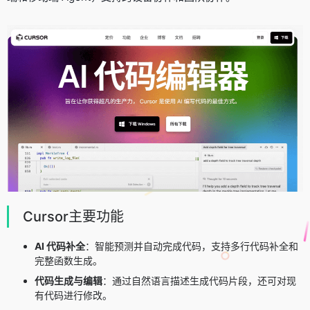
Cursor主要功能
AI 代码补全
：智能预测并自动完成代码，支持多行代码补全和
完整函数生成。
代码生成与编辑
：通过自然语言描述生成代码片段，还可对现
有代码进行修改。