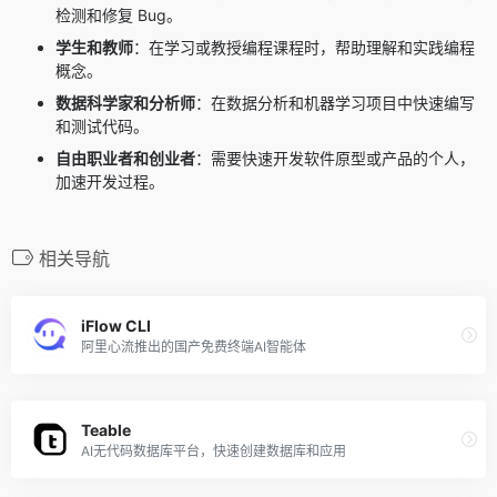
检测和修复 Bug。
学生和教师
：在学习或教授编程课程时，帮助理解和实践编程
概念。
数据科学家和分析师
：在数据分析和机器学习项目中快速编写
和测试代码。
自由职业者和创业者
：需要快速开发软件原型或产品的个人，
加速开发过程。
相关导航
iFlow CLI
阿里心流推出的国产免费终端AI智能体
Teable
AI无代码数据库平台，快速创建数据库和应用