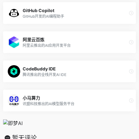
GitHub Copilot
GitHub开发的AI编程助手
阿里云百炼
阿里云推出的AI应用开发平台
CodeBuddy IDE
腾讯推出的全栈开发AI IDE
小马算力
讯盟科技推出的AI模型服务平台
暂无评论