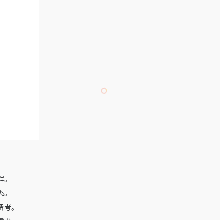
程。
态。
备考。