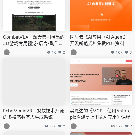
CombatVLA - 淘天集团推出的
阿里云《AI应用（AI Agent）
3D游戏专用视觉-语言-动作模
开发新范式》免费PDF资料
型
1K
2
1.6K
3
EchoMimicV3 - 蚂蚁技术开源
吴恩达的《MCP：使用Anthro
的多模态数字人生成系统
pic构建富上下文AI应用》课程
1.1K
2
1.7K
2