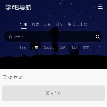
常用
搜索
工具
社区
生活
求职
Bing
百度
Google
站内
B站
淘宝
硬件电路
没有内容