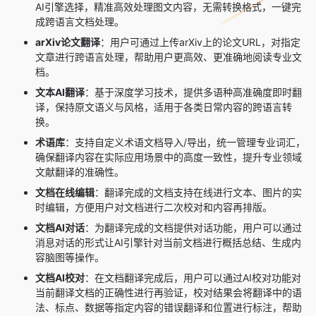
AI引擎选择，精准高效处理图文内容，无需转换格式，一键完
成跨语言文档处理。
arXiv论文翻译
：用户可通过上传arXiv上的论文URL，对指定
文章进行跨语言处理，帮助用户更高效、更准确地阅读专业文
档。
文本AI翻译
：基于深度学习技术，提供多语种高准确度即时翻
译，保持原文语义与风格，适用于各类日常内容的跨语言转
换。
术语库
：支持自定义术语文档导入/导出，统一管理专业词汇，
确保翻译内容在实际应用场景中的高度一致性，提升专业领域
文献翻译的准确性。
文档在线编辑
：翻译完成的文档支持在线进行文本、图片的实
时编辑，方便用户对文档进行二次校对和内容再排版。
文档AI对话
：为翻译完成的文档提供对话功能，用户可以通过
消息对话的形式让AI引擎针对当前文档进行概括总结、生成内
容脑图等操作。
文档AI校对
：在文档翻译完成后，用户可以通过AI校对功能对
当前翻译文档的正确性进行再验证，校对结果会将翻译中的语
法、标点、数据等指定内容的错误翻译和位置进行标注，帮助