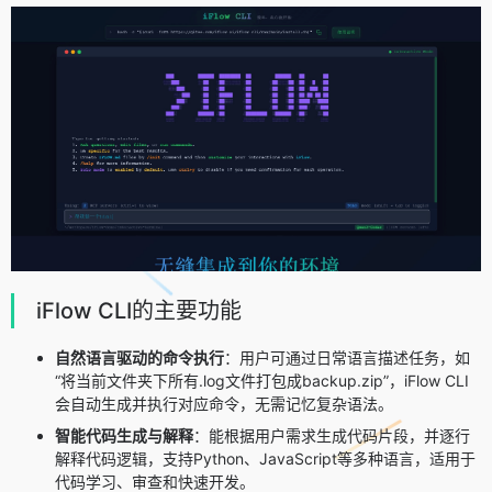
iFlow CLI的主要功能
自然语言驱动的命令执行
：用户可通过日常语言描述任务，如
“将当前文件夹下所有.log文件打包成
backup.zip
”，iFlow CLI
会自动生成并执行对应命令，无需记忆复杂语法。
智能代码生成与解释
：能根据用户需求生成代码片段，并逐行
解释代码逻辑，支持Python、JavaScript等多种语言，适用于
代码学习、审查和快速开发。