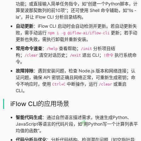
功能；或直接输入简单任务指令，如“创建一个Python脚本，计
算斐波那契数列的前10项”；还可使用 Shell 命令辅助，如“!ls -
la”，并让 iFlow CLI 分析目录结构。
自动更新
：iFlow CLI 启动时会自动检测并更新。若自动更新失
败，需手动运行
更新；若手动
npm i -g @iflow-ai/iflow-cli
更新也失败，需执行卸载并重新安装。
常用命令速查
：
查看帮助；
分析项目结
/help
/init
构；
清空对话历史；
退出 CLI；
执行系统命
/clear
/exit
!命令
令。
故障排除
：遇到安装问题，检查 Node.js 版本和网络连接；认
证问题，确保 API 密钥正确且网络正常，可重新生成密钥；命
令不响应时，使用
中断操作，运行
或重启
Ctrl+C
/clear
CLI。
iFlow CLI的应用场景
智能代码生成
：通过自然语言描述需求，快速生成Python、
JavaScript等语言的代码片段，如“用Python写一个计算列表平
均值的函数”。
代码分析与优化
：分析代码结构、检测潜在问题（如空指针异