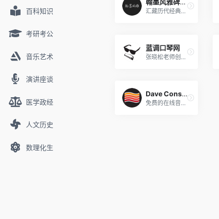
翰墨风雅碑帖网
百科知识
汇藏历代经典碑帖，书法学习必备网站
考研考公
蓝调口琴网
音乐艺术
张晓松老师创办的蓝调口琴网
演讲座谈
Dave Conservatoire
医学政经
免费的在线音乐学习平台
人文历史
数理化生