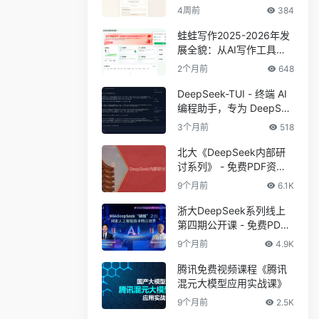
4周前
384
蛙蛙写作2025-2026年发
展全貌：从AI写作工具到
创作者一站式工作站
2个月前
648
DeepSeek-TUI - 终端 AI
编程助手，专为 DeepSee
k V4 系列模型设计
3个月前
518
北大《DeepSeek内部研
讨系列》 - 免费PDF资料
下载
9个月前
6.1K
浙大DeepSeek系列线上
第四期公开课 - 免费PDF
资料下载
9个月前
4.9K
腾讯免费视频课程《腾讯
混元大模型应用实战课》
9个月前
2.5K