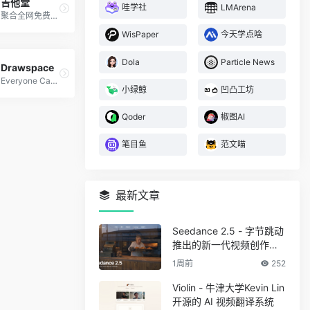
吉他堂
哇学社
LMArena
聚合全网免费吉他谱
WisPaper
今天学点啥
Dola
Particle News
Drawspace
Everyone Can Draw
小绿鲸
凹凸工坊
Qoder
椒图AI
笔目鱼
范文喵
最新文章
Seedance 2.5 - 字节跳动
推出的新一代视频创作模
型
1周前
252
Violin - 牛津大学Kevin Lin
开源的 AI 视频翻译系统