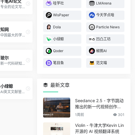
千笔AI论文
哇学社
LMArena
专业的论文写作指导工具
WisPaper
今天学点啥
Dola
Particle News
知网
中国最大的学术信息检索与服务平台
小绿鲸
凹凸工坊
Qoder
椒图AI
玻尔
笔目鱼
范文喵
新一代科研知识库与AI学术搜索平台
最新文章
小绿鲸
AI英文文献管理和阅读工具
Seedance 2.5 - 字节跳动
推出的新一代视频创作模
型
1周前
301
Violin - 牛津大学Kevin Lin
开源的 AI 视频翻译系统