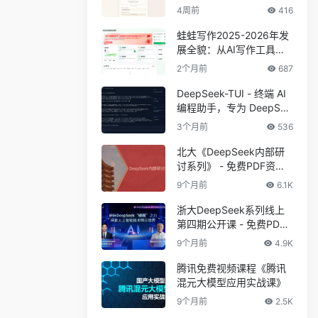
4周前
416
蛙蛙写作2025-2026年发
展全貌：从AI写作工具到
创作者一站式工作站
2个月前
687
DeepSeek-TUI - 终端 AI
编程助手，专为 DeepSee
k V4 系列模型设计
3个月前
536
北大《DeepSeek内部研
讨系列》 - 免费PDF资料
下载
9个月前
6.1K
浙大DeepSeek系列线上
第四期公开课 - 免费PDF
资料下载
9个月前
4.9K
腾讯免费视频课程《腾讯
混元大模型应用实战课》
9个月前
2.5K