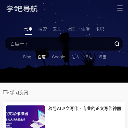
常用
搜索
工具
社区
生活
求职
Bing
百度
Google
站内
B站
淘宝
学习资讯
稿易AI论文写作 - 专业的论文写作神器