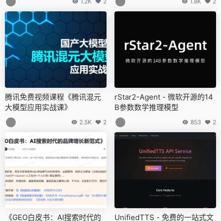
1.2K
2
1.8K
2
腾讯免费视频课程《腾讯混元
rStar2-Agent - 微软开源的14
大模型应用实战课》
B参数数学推理模型
2.5K
2
853
2
《GEO白皮书：AI搜索时代的
UnifiedTTS - 免费的一站式文