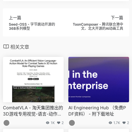
上一篇
下一篇
Seed-OSS - 字节跳动开源的
ToonComposer - 腾讯联合港中
36B系列模型
文、北大开源的AI动画工具
相关文章
CombatVLA - 淘天集团推出的
AI Engineering Hub （免费P
3D游戏专用视觉-语言-动作模
DF资料） - 附下载地址
型
1K
2
1.7K
2