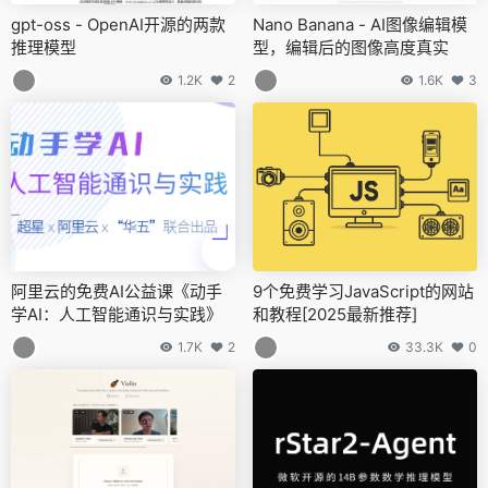
gpt-oss - OpenAI开源的两款
Nano Banana - AI图像编辑模
推理模型
型，编辑后的图像高度真实
1.2K
2
1.6K
3
阿里云的免费AI公益课《动手
9个免费学习JavaScript的网站
学AI：人工智能通识与实践》
和教程[2025最新推荐]
1.7K
2
33.3K
0