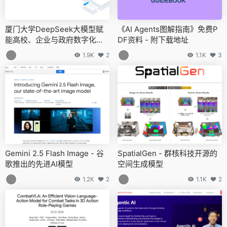
厦门大学DeepSeek大模型赋
《AI Agents图解指南》免费P
能高校、企业与政府数字化转
DF资料 - 附下载地址
型
1.9K
2
1.1K
3
Gemini 2.5 Flash Image - 谷
SpatialGen - 群核科技开源的
歌推出的先进AI模型
空间生成模型
1.2K
2
1.1K
2