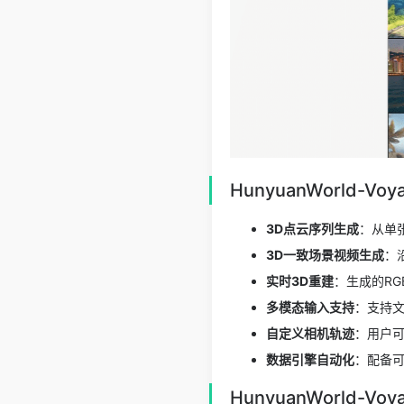
HunyuanWorld-V
3D点云序列生成
：从单
3D一致场景视频生成
：
实时3D重建
：生成的R
多模态输入支持
：支持文
自定义相机轨迹
：用户可
数据引擎自动化
：配备可
HunyuanWorld-V