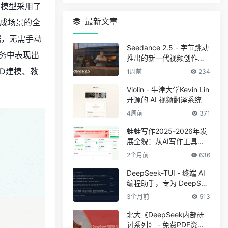
。模型采用了
最新文章
成场景的全
据，无需手动
Seedance 2.5 - 字节跳动
任务中表现出
推出的新一代视频创作模
型
D建模、教
1周前
234
Violin - 牛津大学Kevin Lin
开源的 AI 视频翻译系统
4周前
371
蛙蛙写作2025-2026年发
展全貌：从AI写作工具到
创作者一站式工作站
2个月前
636
DeepSeek-TUI - 终端 AI
编程助手，专为 DeepSee
k V4 系列模型设计
3个月前
513
北大《DeepSeek内部研
讨系列》 - 免费PDF资料