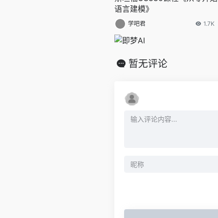
语言建模》
学吧君
1.7K
暂无评论