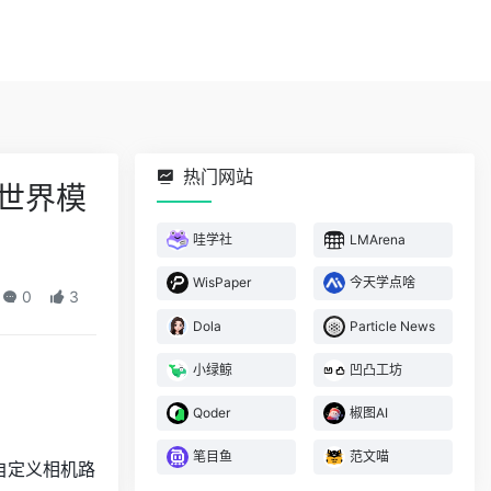
热门网站
3D世界模
哇学社
LMArena
WisPaper
今天学点啥
0
3
Dola
Particle News
小绿鲸
凹凸工坊
Qoder
椒图AI
笔目鱼
范文喵
户自定义相机路