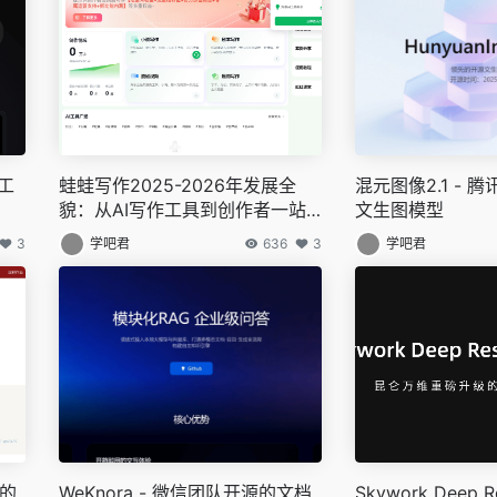
辑工
蛙蛙写作2025-2026年发展全
混元图像2.1 - 
貌：从AI写作工具到创作者一站
文生图模型
式工作站
3
学吧君
636
3
学吧君
始的
WeKnora - 微信团队开源的文档
Skywork Deep R