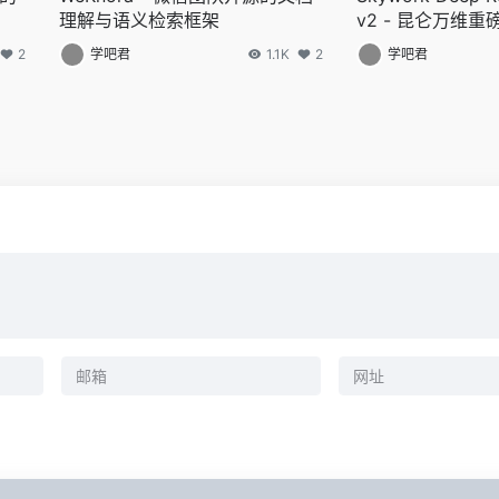
理解与语义检索框架
v2 - 昆仑万维
究智能体
2
学吧君
1.1K
2
学吧君