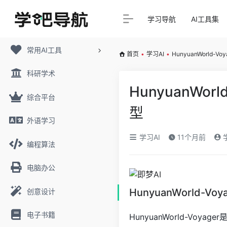
学习导航
AI工具集
常用AI工具
首页
•
学习AI
•
HunyuanWorld-
科研学术
HunyuanWo
综合平台
型
外语学习
学习AI
11个月前
编程算法
电脑办公
HunyuanWorld-Vo
创意设计
电子书籍
HunyuanWorld-V