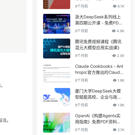
下载
9个月前
6.1K
浙大DeepSeek系列线上
第四期公开课 - 免费PDF
资料下载
9个月前
4.9K
腾讯免费视频课程《腾讯
混元大模型应用实战课》
9个月前
2.5K
Claude Cookbooks - Ant
hropic官方推出的Claude
。
实战指南
9个月前
1.9K
验。
厦门大学DeepSeek大模
型赋能高校、企业与政府
数字化转型
9个月前
1.9K
OpenAI《构建Agents实
标注。
用指南》免费PDF资料下
载
9个月前
2.1K