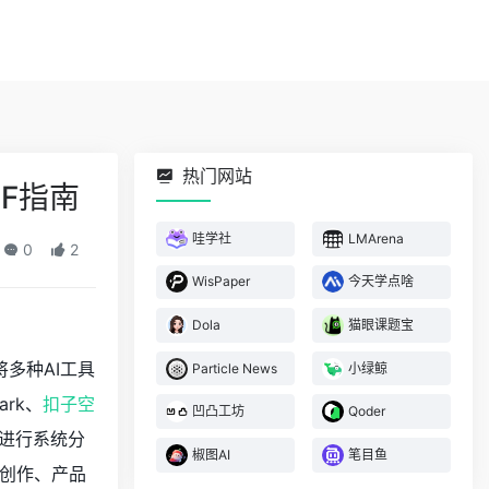
热门网站
DF指南
哇学社
LMArena
0
2
WisPaper
今天学点啥
Dola
猫眼课题宝
将多种AI工具
Particle News
小绿鲸
ark、
扣子空
凹凸工坊
Qoder
——进行系统分
椒图AI
笔目鱼
创作、产品