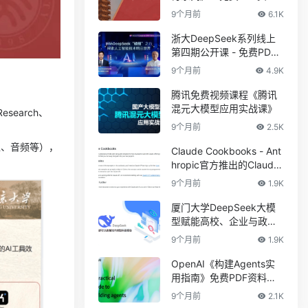
下载
9个月前
6.1K
浙大DeepSeek系列线上
第四期公开课 - 免费PDF
资料下载
9个月前
4.9K
腾讯免费视频课程《腾讯
混元大模型应用实战课》
search、
9个月前
2.5K
像、音频等），
Claude Cookbooks - Ant
hropic官方推出的Claude
实战指南
9个月前
1.9K
厦门大学DeepSeek大模
型赋能高校、企业与政府
数字化转型
9个月前
1.9K
OpenAI《构建Agents实
用指南》免费PDF资料下
载
9个月前
2.1K