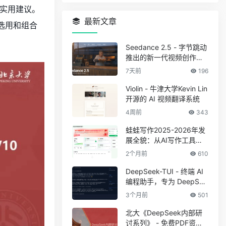
实用建议。
最新文章
选用和组合
Seedance 2.5 - 字节跳动
推出的新一代视频创作模
型
7天前
196
Violin - 牛津大学Kevin Lin
开源的 AI 视频翻译系统
4周前
343
蛙蛙写作2025-2026年发
展全貌：从AI写作工具到
创作者一站式工作站
2个月前
610
DeepSeek-TUI - 终端 AI
编程助手，专为 DeepSee
k V4 系列模型设计
3个月前
501
北大《DeepSeek内部研
讨系列》 - 免费PDF资料