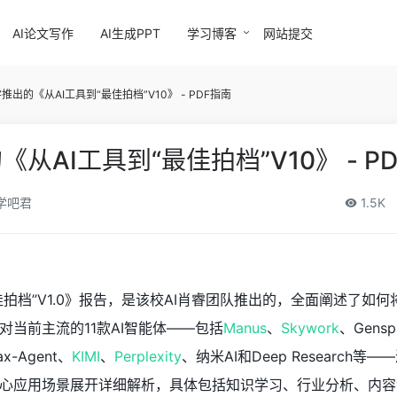
AI论文写作
AI生成PPT
学习博客
网站提交
推出的《从AI工具到“最佳拍档”V10》 - PDF指南
从AI工具到“最佳拍档”V10》 - P
学吧君
1.5K
佳拍档”V1.0》报告，是该校AI肖睿团队推出的，全面阐述了如何
当前主流的11款AI智能体——包括
Manus
、
Skywork
、Gensp
ax-Agent、
KIMI
、
Perplexity
、纳米AI和Deep Research等
心应用场景展开详细解析，具体包括知识学习、行业分析、内容