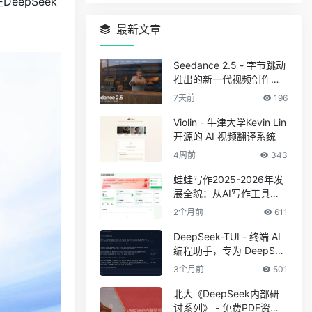
eepSeek
最新文章
Seedance 2.5 - 字节跳动
推出的新一代视频创作模
型
7天前
196
Violin - 牛津大学Kevin Lin
开源的 AI 视频翻译系统
4周前
343
蛙蛙写作2025-2026年发
展全貌：从AI写作工具到
创作者一站式工作站
2个月前
611
DeepSeek-TUI - 终端 AI
编程助手，专为 DeepSee
k V4 系列模型设计
3个月前
501
北大《DeepSeek内部研
讨系列》 - 免费PDF资料