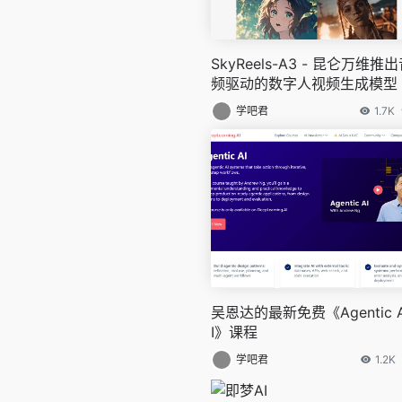
SkyReels-A3 - 昆仑万维推
频驱动的数字人视频生成模型
学吧君
1.7K
吴恩达的最新免费《Agentic 
I》课程
学吧君
1.2K