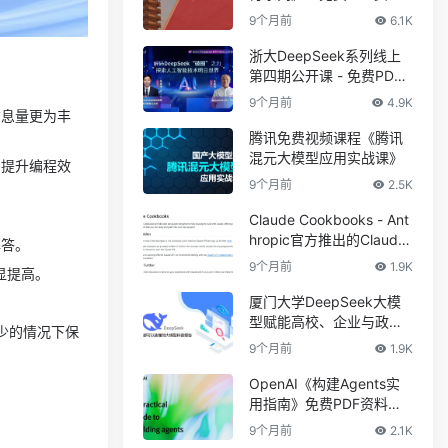
下载
9个月前
6.1K
浙大DeepSeek系列线上
第四期公开课 - 免费PDF
资料下载
9个月前
4.9K
信息量更为丰
腾讯免费视频课程《腾讯
混元大模型应用实战课》
，提升编程效
9个月前
2.5K
。
Claude Cookbooks - Ant
hropic官方推出的Claude
解答。
实战指南
9个月前
1.9K
明显提高。
厦门大学DeepSeek大模
型赋能高校、企业与政府
数减少的情况下保
数字化转型
9个月前
1.9K
OpenAI《构建Agents实
用指南》免费PDF资料下
载
9个月前
2.1K