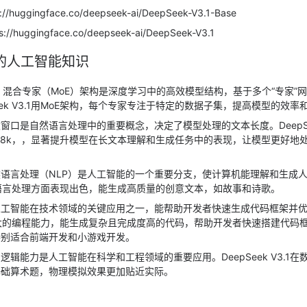
://huggingface.co/deepseek-ai/DeepSeek-V3.1-Base
s://huggingface.co/deepseek-ai/DeepSeek-V3.1
相关的人工智能知识
：混合专家（MoE）架构是深度学习中的高效模型结构，基于多个“专家”
eek V3.1用MoE架构，每个专家专注于特定的数据子集，提高模型的效率
窗口是自然语言处理中的重要概念，决定了模型处理的文本长度。DeepSee
128k，，显著提升模型在长文本理解和生成任务中的表现，让模型更好地
语言处理（NLP）是人工智能的一个重要分支，使计算机能理解和生成
1在自然语言处理方面表现出色，能生成高质量的创意文本，如故事和诗歌。
人工智能在技术领域的关键应用之一，能帮助开发者快速生成代码框架并
1具备强大的编程能力，能生成复杂且完成度高的代码，帮助开发者快速搭建代码
特别适合前端开发和小游戏开发。
逻辑能力是人工智能在科学和工程领域的重要应用。DeepSeek V3.1
基础算术题，物理模拟效果更加贴近实际。