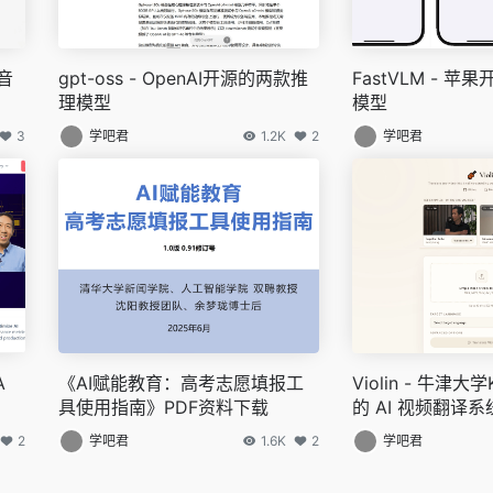
出音
gpt-oss - OpenAI开源的两款推
FastVLM - 
理模型
模型
3
学吧君
1.2K
2
学吧君
A
《AI赋能教育：高考志愿填报工
Violin - 牛津大学
具使用指南》PDF资料下载
的 AI 视频翻译系
2
学吧君
1.6K
2
学吧君