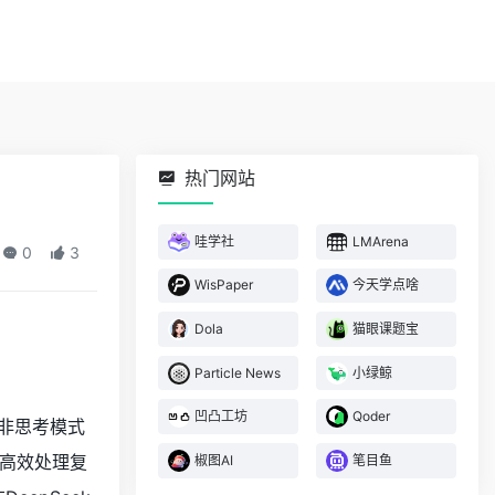
热门网站
哇学社
LMArena
0
3
WisPaper
今天学点啥
Dola
猫眼课题宝
Particle News
小绿鲸
凹凸工坊
Qoder
非思考模式
高效处理复
椒图AI
笔目鱼