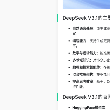
DeepSeek V3.1的
自然语言处理
：能生成
富。
编程能力
：支持生成更
率。
数学与逻辑能力
：能准
多领域知识
：对小众历
编程和搜索智能体
：在编
混合推理架构
：模型能
提高思考效率
：基于，De
持性能。
DeepSeek V3.1的
HuggingFace模型库
：